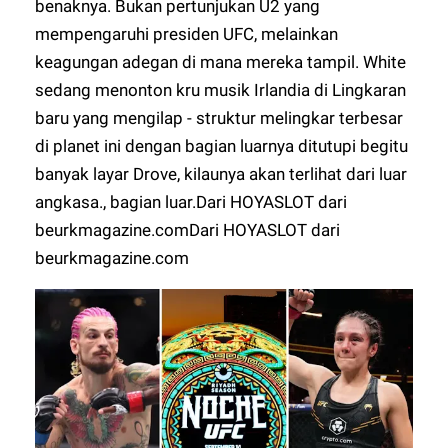
benaknya. Bukan pertunjukan U2 yang
mempengaruhi presiden UFC, melainkan
keagungan adegan di mana mereka tampil. White
sedang menonton kru musik Irlandia di Lingkaran
baru yang mengilap - struktur melingkar terbesar
di planet ini dengan bagian luarnya ditutupi begitu
banyak layar Drove, kilaunya akan terlihat dari luar
angkasa., bagian luar.
Dari
HOYASLOT
dari
beurkmagazine.com
Dari
HOYASLOT
dari
beurkmagazine.com