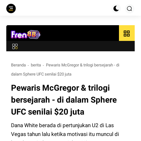
grid_view
Beranda
berita
Pewaris McGregor & trilogi bersejarah - di
dalam Sphere UFC senilai $20 juta
Pewaris McGregor & trilogi
bersejarah - di dalam Sphere
UFC senilai $20 juta
Dana White berada di pertunjukan U2 di Las
Vegas tahun lalu ketika motivasi itu muncul di