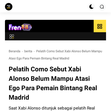
grid_view
Beranda
berita
Pelatih Como Sebut Xabi Alonso Belum Mampu
Atasi Ego Para Pemain Bintang Real Madrid
Pelatih Como Sebut Xabi
Alonso Belum Mampu Atasi
Ego Para Pemain Bintang Real
Madrid
Saat Xabi Alonso ditunjuk sebagai pelatih Real