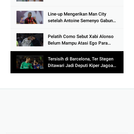
Line-up Mengerikan Man City
setelah Antoine Semenyo Gabung,
Bek Lawan Siap-siap Dibikin
Ngos-ngosan
Pelatih Como Sebut Xabi Alonso
Belum Mampu Atasi Ego Para
Pemain Bintang Real Madrid
Tersisih di Barcelona, Ter Stegen
Ditawari Jadi Deputi Kiper Jagoan
Lionel Messi