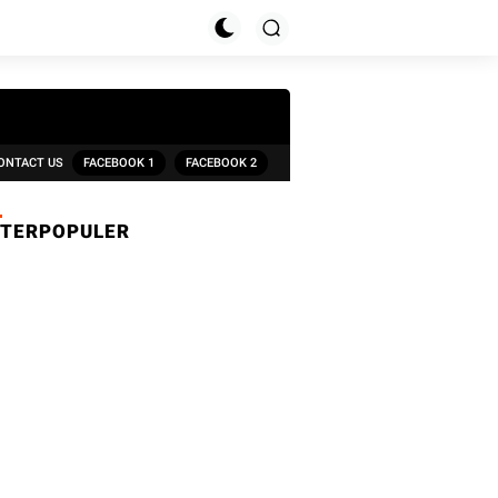
ONTACT US
FACEBOOK 1
FACEBOOK 2
TERPOPULER