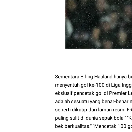
Sementara Erling Haaland hanya but
menyentuh gol ke-100 di Liga Ingg
ekslusif pencetak gol di Premier L
adalah sesuatu yang benar-benar 
seperti dikutip dari laman resmi
F
paling sulit di dunia sepak bola." "
bek berkualitas." "Mencetak 100 go