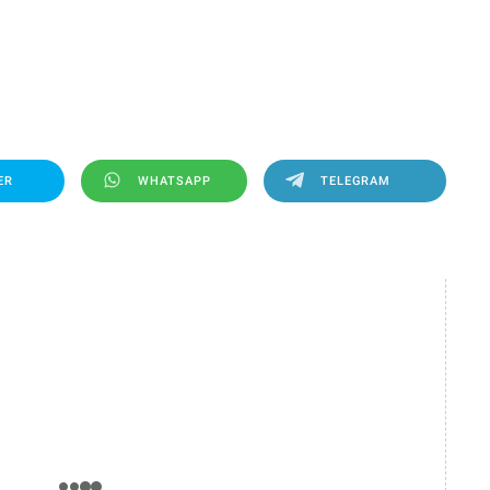
ER
WHATSAPP
TELEGRAM