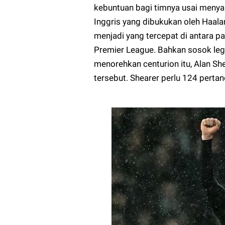
kebuntuan bagi timnya usai menya
Inggris yang dibukukan oleh Haalan
menjadi yang tercepat di antara p
Premier League. Bahkan sosok leg
menorehkan centurion itu, Alan Sh
tersebut. Shearer perlu 124 perta