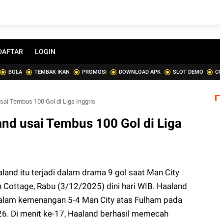
DAFTAR
LOGIN
BOLA
TEMBAK IKAN
PROMOSI
DOWNLOAD APK
SLOT DEMO
C
sai Tembus 100 Gol di Liga Inggris
and usai Tembus 100 Gol di Liga
land itu terjadi dalam drama 9 gol saat Man City
 Cottage, Rabu (3/12/2025) dini hari WIB. Haaland
dalam kemenangan 5-4 Man City atas Fulham pada
26. Di menit ke-17, Haaland berhasil memecah