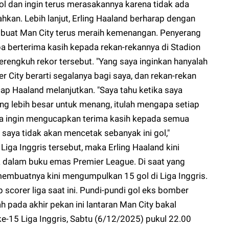
ol dan ingin terus merasakannya karena tidak ada
hkan. Lebih lanjut, Erling Haaland berharap dengan
mbuat Man City terus meraih kemenangan. Penyerang
upa berterima kasih kepada rekan-rekannya di Stadion
rengkuh rekor tersebut. "Yang saya inginkan hanyalah
City berarti segalanya bagi saya, dan rekan-rekan
cap Haaland melanjutkan. "Saya tahu ketika saya
ng lebih besar untuk menang, itulah mengapa setiap
Saya ingin mengucapkan terima kasih kepada semua
 saya tidak akan mencetak sebanyak ini gol,"
iga Inggris tersebut, maka Erling Haaland kini
 dalam buku emas Premier League. Di saat yang
membuatnya kini mengumpulkan 15 gol di Liga Inggris.
 scorer liga saat ini. Pundi-pundi gol eks bomber
 pada akhir pekan ini lantaran Man City bakal
e-15 Liga Inggris, Sabtu (6/12/2025) pukul 22.00