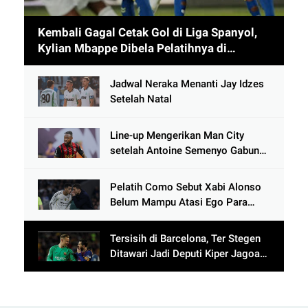
Kembali Gagal Cetak Gol di Liga Spanyol,
Kylian Mbappe Dibela Pelatihnya di
Timnas Prancis
Jadwal Neraka Menanti Jay Idzes
Setelah Natal
Line-up Mengerikan Man City
setelah Antoine Semenyo Gabung,
Bek Lawan Siap-siap Dibikin
Ngos-ngosan
Pelatih Como Sebut Xabi Alonso
Belum Mampu Atasi Ego Para
Pemain Bintang Real Madrid
Tersisih di Barcelona, Ter Stegen
Ditawari Jadi Deputi Kiper Jagoan
Lionel Messi