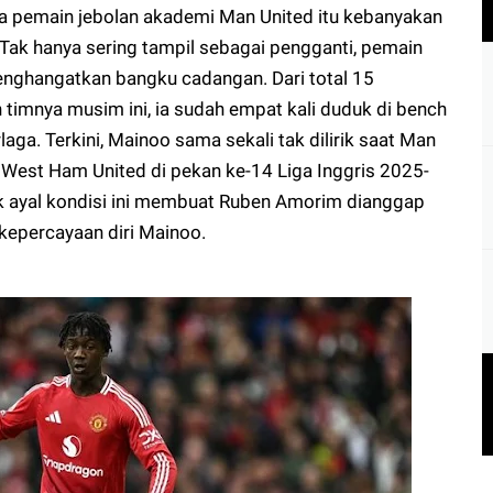
a pemain jebolan akademi Man United itu kebanyakan
Tak hanya sering tampil sebagai pengganti, pemain
menghangatkan bangku cadangan. Dari total 15
 timnya musim ini, ia sudah empat kali duduk di bench
a. Terkini, Mainoo sama sekali tak dilirik saat Man
 West Ham United di pekan ke-14 Liga Inggris 2025-
k ayal kondisi ini membuat Ruben Amorim dianggap
epercayaan diri Mainoo.