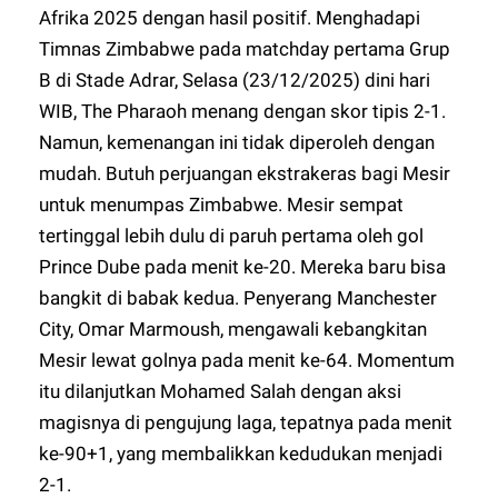
Afrika 2025 dengan hasil positif. Menghadapi
Timnas Zimbabwe pada matchday pertama Grup
B di Stade Adrar, Selasa (23/12/2025) dini hari
WIB, The Pharaoh menang dengan skor tipis 2-1.
Namun, kemenangan ini tidak diperoleh dengan
mudah. Butuh perjuangan ekstrakeras bagi Mesir
untuk menumpas Zimbabwe. Mesir sempat
tertinggal lebih dulu di paruh pertama oleh gol
Prince Dube pada menit ke-20. Mereka baru bisa
bangkit di babak kedua. Penyerang Manchester
City, Omar Marmoush, mengawali kebangkitan
Mesir lewat golnya pada menit ke-64. Momentum
itu dilanjutkan Mohamed Salah dengan aksi
magisnya di pengujung laga, tepatnya pada menit
ke-90+1, yang membalikkan kedudukan menjadi
2-1.