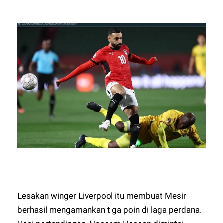
Lesakan winger Liverpool itu membuat Mesir
berhasil mengamankan tiga poin di laga perdana.