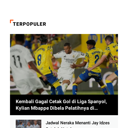
TERPOPULER
Kembali Gagal Cetak Gol di Liga Spanyol,
Kylian Mbappe Dibela Pelatihnya di
Timnas Prancis
Jadwal Neraka Menanti Jay Idzes