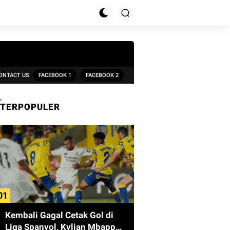
ONTACT US
FACEBOOK 1
FACEBOOK 2
TERPOPULER
Kembali Gagal Cetak Gol di
Liga Spanyol, Kylian Mbappe