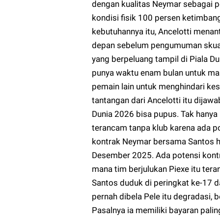
dengan kualitas Neymar sebagai p
kondisi fisik 100 persen ketimbang
kebutuhannya itu, Ancelotti menan
depan sebelum pengumuman skuad 
yang berpeluang tampil di Piala Dun
punya waktu enam bulan untuk mas
pemain lain untuk menghindari kes
tantangan dari Ancelotti itu dijaw
Dunia 2026 bisa pupus. Tak hanya 
terancam tanpa klub karena ada p
kontrak Neymar bersama Santos han
Desember 2025. Ada potensi kontrak
mana tim berjulukan Piexe itu ter
Santos duduk di peringkat ke-17 d
pernah dibela Pele itu degradasi,
Pasalnya ia memiliki bayaran palin