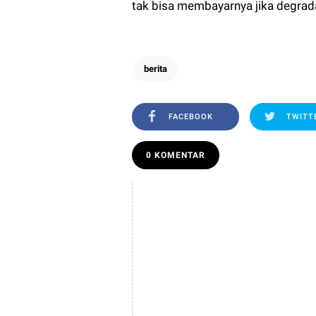
tak bisa membayarnya jika degrad
berita
FACEBOOK
TWITT
0 KOMENTAR