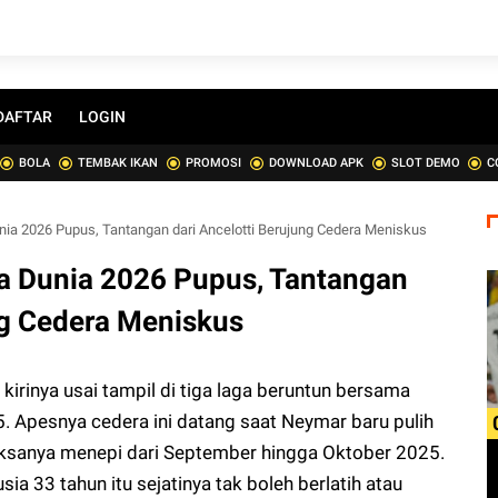
DAFTAR
LOGIN
BOLA
TEMBAK IKAN
PROMOSI
DOWNLOAD APK
SLOT DEMO
C
ia 2026 Pupus, Tantangan dari Ancelotti Berujung Cedera Meniskus
a Dunia 2026 Pupus, Tantangan
ng Cedera Meniskus
kirinya usai tampil di tiga laga beruntun bersama
25. Apesnya cedera ini datang saat Neymar baru pulih
ksanya menepi dari September hingga Oktober 2025.
sia 33 tahun itu sejatinya tak boleh berlatih atau