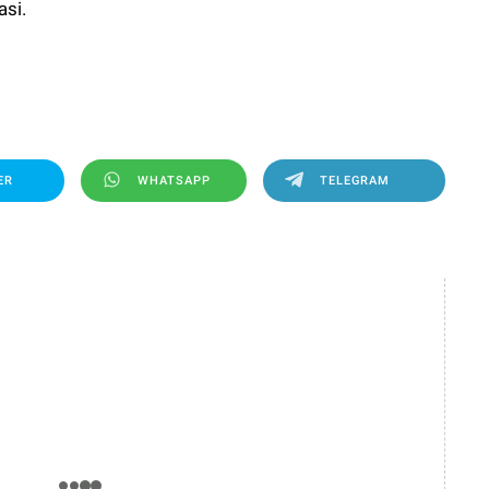
asi.
ER
WHATSAPP
TELEGRAM