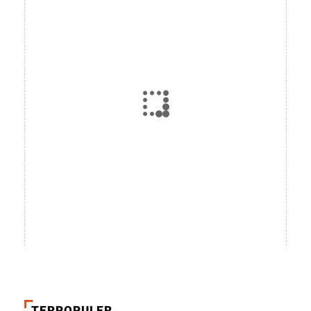
TERPOPULER