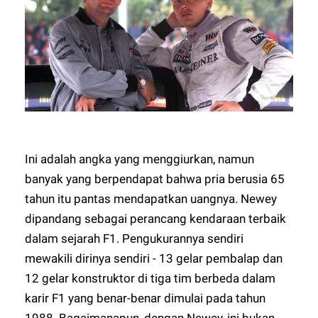
Ini adalah angka yang menggiurkan, namun
banyak yang berpendapat bahwa pria berusia 65
tahun itu pantas mendapatkan uangnya. Newey
dipandang sebagai perancang kendaraan terbaik
dalam sejarah F1. Pengukurannya sendiri
mewakili dirinya sendiri - 13 gelar pembalap dan
12 gelar konstruktor di tiga tim berbeda dalam
karir F1 yang benar-benar dimulai pada tahun