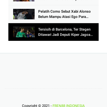
Bek Lawan Siap-siap Dibikin
Ngos-ngosan
Pelatih Como Sebut Xabi Alonso
Belum Mampu Atasi Ego Para
Pemain Bintang Real Madrid
Tersisih di Barcelona, Ter Stegen
Ditawari Jadi Deputi Kiper Jagoan
Lionel Messi
Copyright © 2021 -
FREN88 INDONESIA