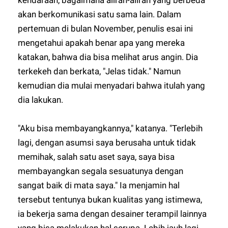
kendaraan, bagaimana aliran-aliran yang berbeda
akan berkomunikasi satu sama lain. Dalam
pertemuan di bulan November, penulis esai ini
mengetahui apakah benar apa yang mereka
katakan, bahwa dia bisa melihat arus angin. Dia
terkekeh dan berkata, "Jelas tidak." Namun
kemudian dia mulai menyadari bahwa itulah yang
dia lakukan.
"Aku bisa membayangkannya," katanya. "Terlebih
lagi, dengan asumsi saya berusaha untuk tidak
memihak, salah satu aset saya, saya bisa
membayangkan segala sesuatunya dengan
sangat baik di mata saya." Ia menjamin hal
tersebut tentunya bukan kualitas yang istimewa,
ia bekerja sama dengan desainer terampil lainnya