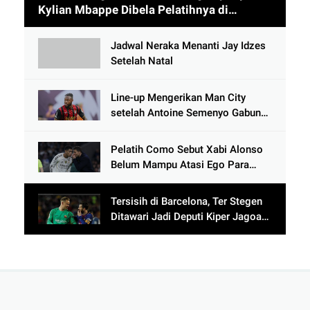
Kylian Mbappe Dibela Pelatihnya di
Timnas Prancis
Jadwal Neraka Menanti Jay Idzes
Setelah Natal
Line-up Mengerikan Man City
setelah Antoine Semenyo Gabung,
Bek Lawan Siap-siap Dibikin
Ngos-ngosan
Pelatih Como Sebut Xabi Alonso
Belum Mampu Atasi Ego Para
Pemain Bintang Real Madrid
Tersisih di Barcelona, Ter Stegen
Ditawari Jadi Deputi Kiper Jagoan
Lionel Messi