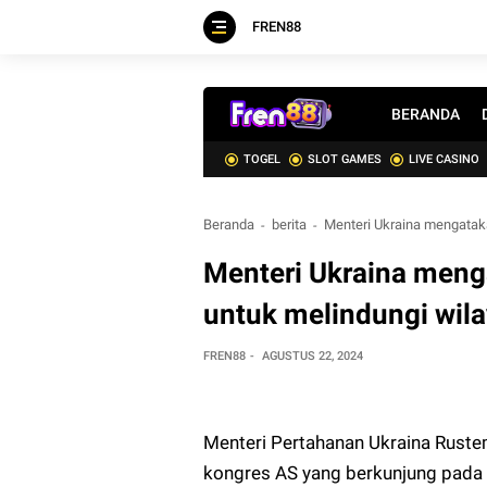
FREN88
BERANDA
TOGEL
SLOT GAMES
LIVE CASINO
Beranda
berita
Menteri Ukraina mengatak
Menteri Ukraina meng
untuk melindungi wil
FREN88
AGUSTUS 22, 2024
Menteri Pertahanan Ukraina Rust
kongres AS yang berkunjung pada 