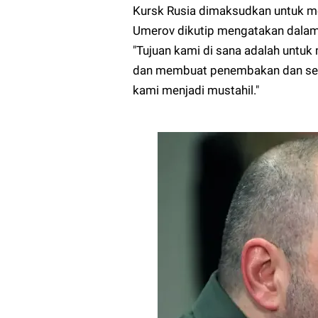
Kursk Rusia dimaksudkan untuk me
Umerov dikutip mengatakan dalam 
"Tujuan kami di sana adalah untuk
dan membuat penembakan dan ser
kami menjadi mustahil."