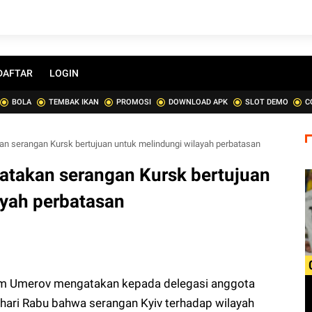
DAFTAR
LOGIN
BOLA
TEMBAK IKAN
PROMOSI
DOWNLOAD APK
SLOT DEMO
C
an serangan Kursk bertujuan untuk melindungi wilayah perbatasan
atakan serangan Kursk bertujuan
ayah perbatasan
em Umerov mengatakan kepada delegasi anggota
hari Rabu bahwa serangan Kyiv terhadap wilayah