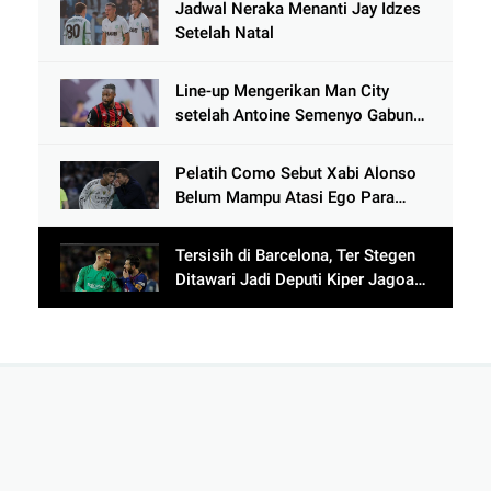
Jadwal Neraka Menanti Jay Idzes
Setelah Natal
Line-up Mengerikan Man City
setelah Antoine Semenyo Gabung,
Bek Lawan Siap-siap Dibikin
Ngos-ngosan
Pelatih Como Sebut Xabi Alonso
Belum Mampu Atasi Ego Para
Pemain Bintang Real Madrid
Tersisih di Barcelona, Ter Stegen
Ditawari Jadi Deputi Kiper Jagoan
Lionel Messi