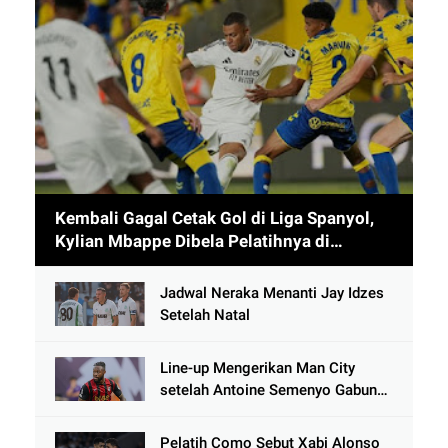
Kembali Gagal Cetak Gol di Liga Spanyol,
Kylian Mbappe Dibela Pelatihnya di
Timnas Prancis
Jadwal Neraka Menanti Jay Idzes
Setelah Natal
Line-up Mengerikan Man City
setelah Antoine Semenyo Gabung,
Bek Lawan Siap-siap Dibikin
Ngos-ngosan
Pelatih Como Sebut Xabi Alonso