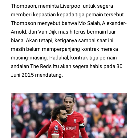
Thompson, meminta Liverpool untuk segera
memberi kepastian kepada tiga pemain tersebut.
Thompson menyebut bahwa Mo Salah, Alexander-
Arnold, dan Van Dijk masih terus bermain luar
biasa. Akan tetapi, ketiganya sampai saat ini
masih belum memperpanjang kontrak mereka
masing-masing. Padahal, kontrak tiga pemain
andalan The Reds itu akan segera habis pada 30
Juni 2025 mendatang.