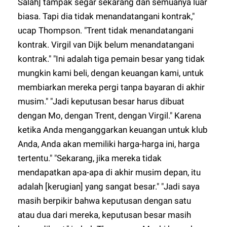
Salah] tampak segar sekarang dan semuanya luar
biasa. Tapi dia tidak menandatangani kontrak,"
ucap Thompson. "Trent tidak menandatangani
kontrak. Virgil van Dijk belum menandatangani
kontrak." "Ini adalah tiga pemain besar yang tidak
mungkin kami beli, dengan keuangan kami, untuk
membiarkan mereka pergi tanpa bayaran di akhir
musim." "Jadi keputusan besar harus dibuat
dengan Mo, dengan Trent, dengan Virgil." Karena
ketika Anda menganggarkan keuangan untuk klub
Anda, Anda akan memiliki harga-harga ini, harga
tertentu." "Sekarang, jika mereka tidak
mendapatkan apa-apa di akhir musim depan, itu
adalah [kerugian] yang sangat besar." "Jadi saya
masih berpikir bahwa keputusan dengan satu
atau dua dari mereka, keputusan besar masih