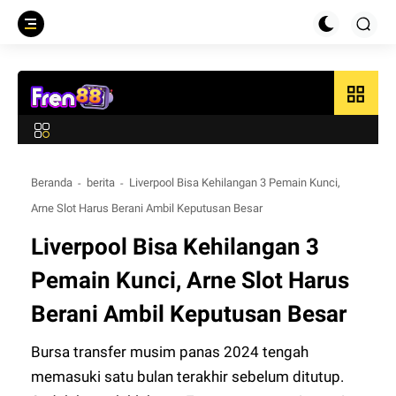
grid_view
Beranda
berita
Liverpool Bisa Kehilangan 3 Pemain Kunci,
Arne Slot Harus Berani Ambil Keputusan Besar
Liverpool Bisa Kehilangan 3
Pemain Kunci, Arne Slot Harus
Berani Ambil Keputusan Besar
Bursa transfer musim panas 2024 tengah
memasuki satu bulan terakhir sebelum ditutup.