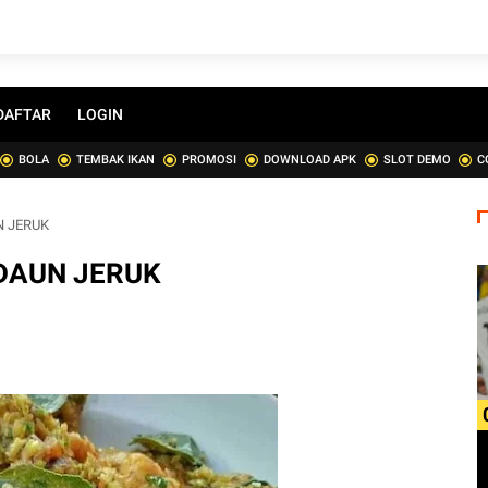
DAFTAR
LOGIN
BOLA
TEMBAK IKAN
PROMOSI
DOWNLOAD APK
SLOT DEMO
C
N JERUK
DAUN JERUK