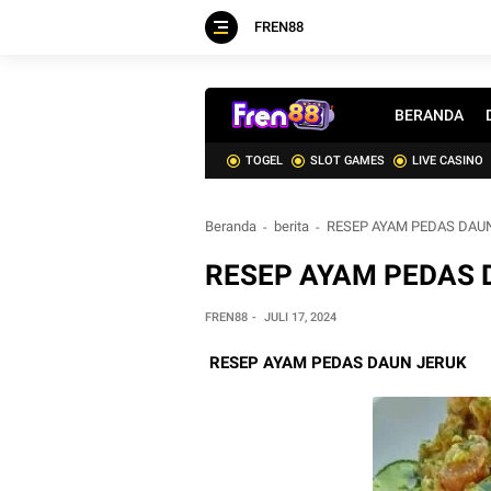
FREN88
BERANDA
TOGEL
SLOT GAMES
LIVE CASINO
Beranda
berita
RESEP AYAM PEDAS DAU
RESEP AYAM PEDAS 
FREN88
JULI 17, 2024
RESEP AYAM PEDAS DAUN JERUK