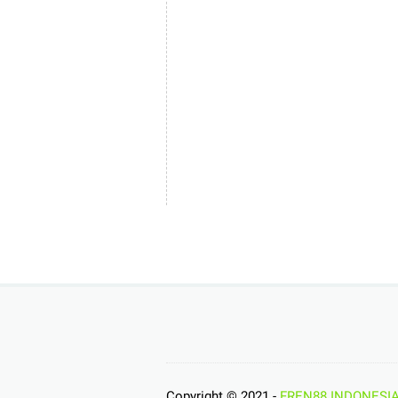
Copyright © 2021 -
FREN88 INDONESI