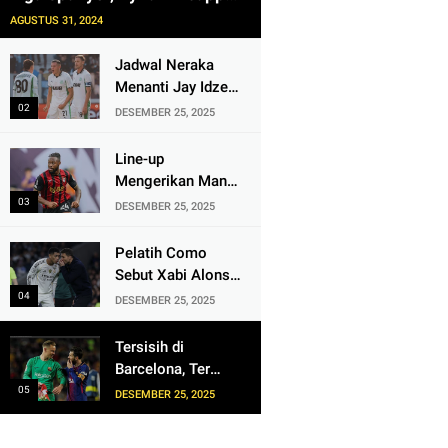
Dibela Pelatihnya di Timnas
AGUSTUS 31, 2024
Prancis
Jadwal Neraka
Menanti Jay Idzes
Setelah Natal
DESEMBER 25, 2025
Line-up
Mengerikan Man
City setelah
DESEMBER 25, 2025
Antoine Semenyo
Gabung, Bek
Pelatih Como
Lawan Siap-siap
Sebut Xabi Alonso
Dibikin Ngos-
Belum Mampu
DESEMBER 25, 2025
ngosan
Atasi Ego Para
Pemain Bintang
Tersisih di
Real Madrid
Barcelona, Ter
Stegen Ditawari
DESEMBER 25, 2025
Jadi Deputi Kiper
Jagoan Lionel