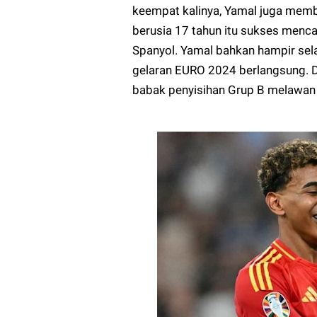
keempat kalinya, Yamal juga membe
berusia 17 tahun itu sukses menca
Spanyol. Yamal bahkan hampir sel
gelaran EURO 2024 berlangsung. Di
babak penyisihan Grup B melawan 