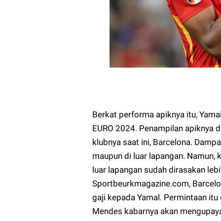
Berkat performa apiknya itu, Yam
EURO 2024. Penampilan apiknya d
klubnya saat ini, Barcelona. Dampa
maupun di luar lapangan. Namun,
luar lapangan sudah dirasakan lebi
Sportbeurkmagazine.com, Barcelo
gaji kepada Yamal. Permintaan itu
Mendes kabarnya akan mengupayaka