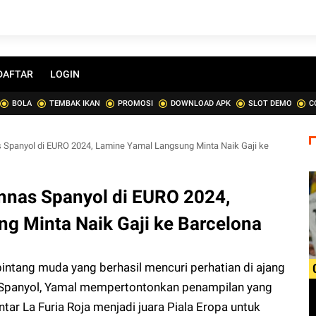
DAFTAR
LOGIN
BOLA
TEMBAK IKAN
PROMOSI
DOWNLOAD APK
SLOT DEMO
C
Spanyol di EURO 2024, Lamine Yamal Langsung Minta Naik Gaji ke
nas Spanyol di EURO 2024,
g Minta Naik Gaji ke Barcelona
intang muda yang berhasil mencuri perhatian di ajang
Spanyol, Yamal mempertontonkan penampilan yang
ntar La Furia Roja menjadi juara Piala Eropa untuk