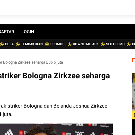
DAFTAR
LOGIN
BOLA
TEMBAK IKAN
PROMOSI
DOWNLOAD APK
SLOT DEMO
C
r Bologna Zirkzee seharga £36,5 juta
triker Bologna Zirkzee seharga
ak striker Bologna dan Belanda Joshua Zirkzee
 juta.