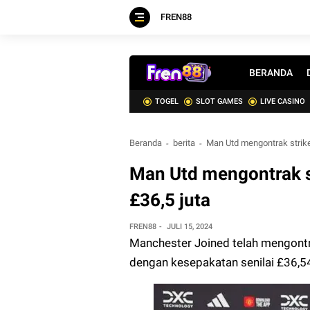
FREN88
BERANDA
TOGEL
SLOT GAMES
LIVE CASINO
Beranda
berita
Man Utd mengontrak strike
Man Utd mengontrak s
£36,5 juta
FREN88
JULI 15, 2024
Manchester Joined telah mengontr
dengan kesepakatan senilai £36,54