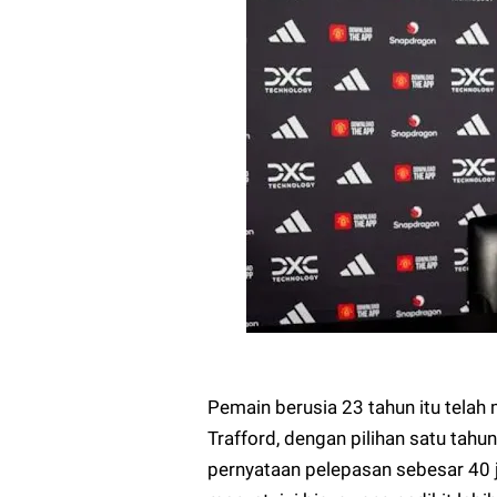
Pemain berusia 23 tahun itu telah
Trafford, dengan pilihan satu tahu
pernyataan pelepasan sebesar 40 j