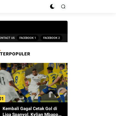
ONTACT US
FACEBOOK 1
FACEBOOK 2
TERPOPULER
Kembali Gagal Cetak Gol di
Liga Spanyol, Kylian Mbappe