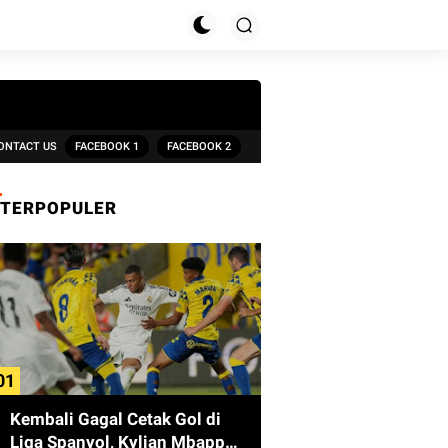
ONTACT US
FACEBOOK 1
FACEBOOK 2
TERPOPULER
Kembali Gagal Cetak Gol di
Liga Spanyol, Kylian Mbappe