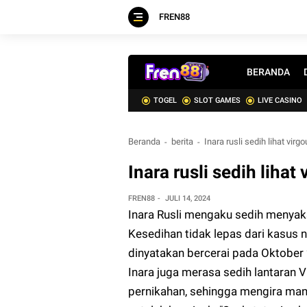
FREN88
BERANDA
TOGEL
SLOT GAMES
LIVE CASINO
Beranda
berita
Inara rusli sedih lihat virg
Inara rusli sedih lihat
FREN88
JULI 14, 2024
Inara Rusli mengaku sedih menyaks
Kesedihan tidak lepas dari kasus
dinyatakan bercerai pada Oktober
Inara juga merasa sedih lantaran
pernikahan, sehingga mengira mant