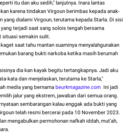
eperti itu dan aku sedih," lanjutnya. Inara lantas
kan karena tindakan Virgoun berimbas kepada anak-
n yang dialami Virgoun, terutama kepada Starla. Di sisi
yang terjadi saat sang solois tengah bersama
ituasi semakin sulit.
k kaget saat tahu mantan suaminya menyalahgunakan
emukan barang bukti narkoba ketika masih berumah
sisinya dia kan kayak begitu tertangkapnya. Jadi aku
ta-kata dan menjelaskan, terutama ke Starla,"
ah media yang bernama
b
eurkmagazine.com
Ini jadi
ilih jalur yang ekstrem, jawaban dari semua orang.
rnyataan sembarangan kalau enggak ada bukti yang
an Virgoun telah resmi bercerai pada 10 November 2023.
an mengabulkan permohonan nafkah iddah, mut'ah,
nara.