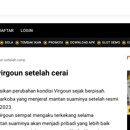
DAFTAR
LOGIN
BOLA
TEMBAK IKAN
PROMOSI
DOWNLOAD APK
SLOT DEMO
C
oun setelah cerai
 virgoun setelah cerai
ikan perubahan kondisi Virgoun sejak berpisah.
 narkoba yang menjerat mantan suaminya setelah resmi
 2023.
 Virgoun sempat mengaku terkekang selama
an suaminya akan menjadi pribadi yang lebih baik