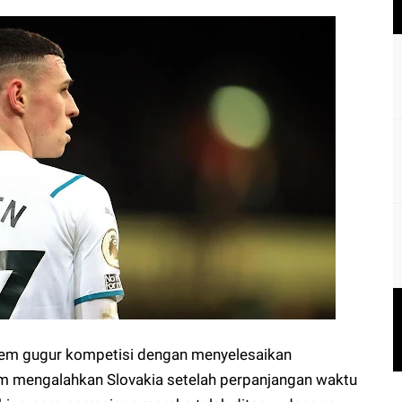
istem gugur kompetisi dengan menyelesaikan
 mengalahkan Slovakia setelah perpanjangan waktu