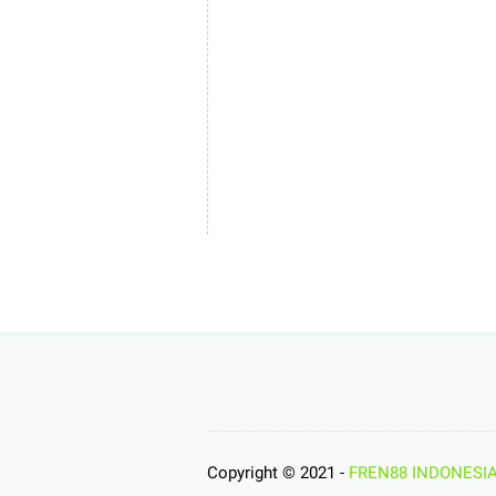
Copyright © 2021 -
FREN88 INDONESI