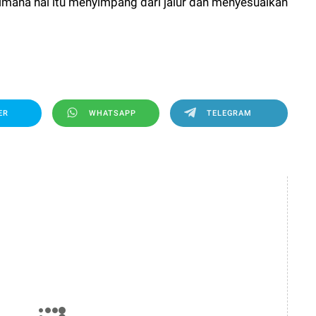
imana hal itu menyimpang dari jalur dan menyesuaikan
ER
WHATSAPP
TELEGRAM