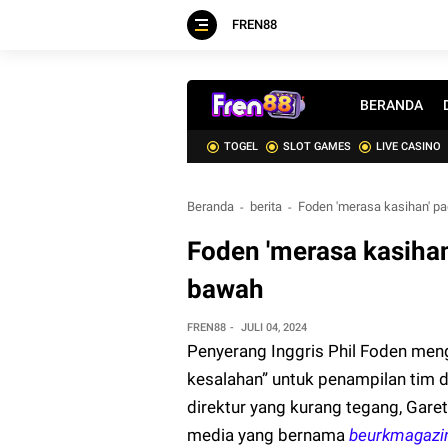
FREN88
BERANDA
TOGEL
SLOT GAMES
LIVE CASINO
Beranda
berita
Foden 'merasa kasihan' p
Foden 'merasa kasihan
bawah
FREN88
JULI 04, 2024
Penyerang Inggris Phil Foden me
kesalahan” untuk penampilan tim 
direktur yang kurang tegang, Gare
media yang bernama
beurkmagazi