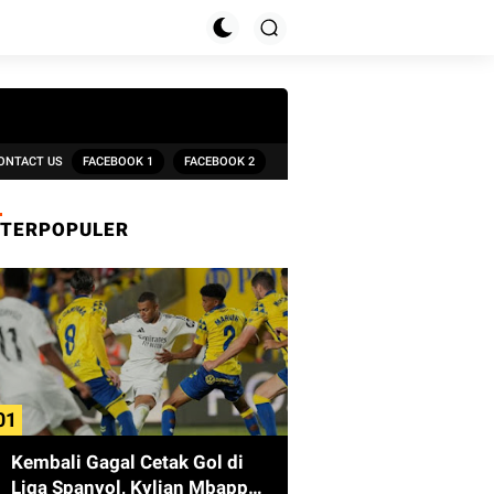
ONTACT US
FACEBOOK 1
FACEBOOK 2
TERPOPULER
Kembali Gagal Cetak Gol di
Liga Spanyol, Kylian Mbappe