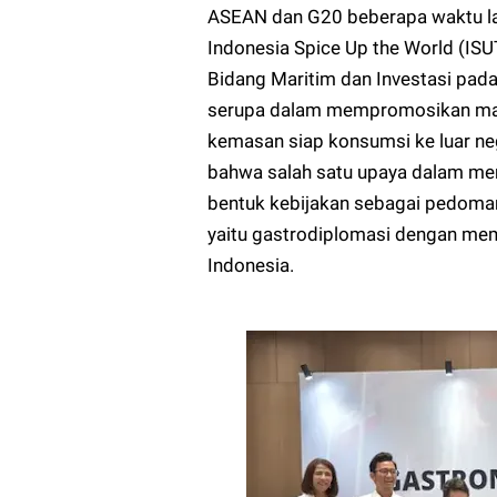
ASEAN dan G20 beberapa waktu lal
Indonesia Spice Up the World (IS
Bidang Maritim dan Investasi pada
serupa dalam mempromosikan ma
kemasan siap konsumsi ke luar n
bahwa salah satu upaya dalam me
bentuk kebijakan sebagai pedoman 
yaitu gastrodiplomasi dengan m
Indonesia.