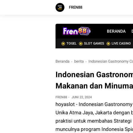
FREN88
BERANDA
TOGEL
SLOT GAMES
LIVE CASINO
Beranda
berita
Indonesian Gastronomy C
Indonesian Gastrono
Makanan dan Minuman
FREN88
JUNI 22, 2024
hoyaslot
- Indonesian Gastronomy
Unika Atma Jaya, Jakarta dengan 
praktisi untuk membahas Strategi 
munculnya program Indonesia Spic