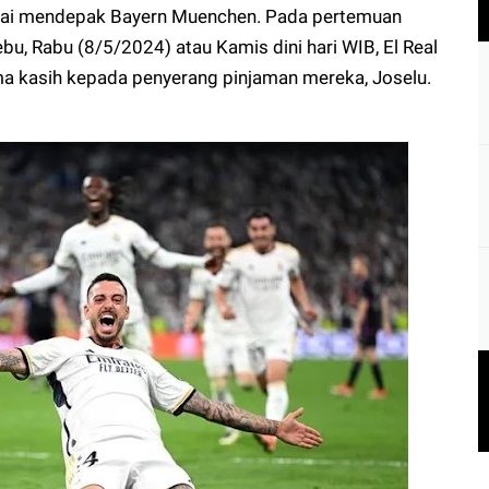
sai mendepak Bayern Muenchen. Pada pertemuan
bu, Rabu (8/5/2024) atau Kamis dini hari WIB, El Real
ma kasih kepada penyerang pinjaman mereka, Joselu.