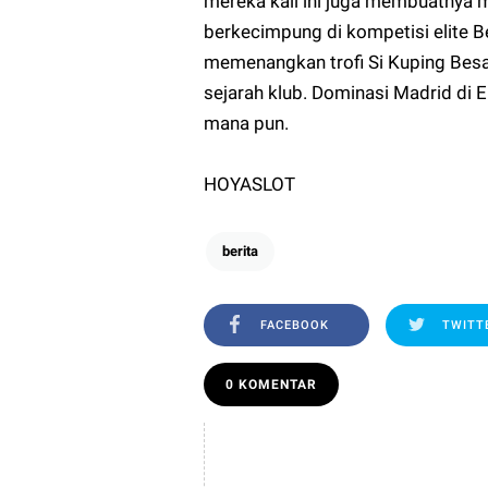
mereka kali ini juga membuatnya m
berkecimpung di kompetisi elite B
memenangkan trofi Si Kuping Besar
sejarah klub. Dominasi Madrid di E
mana pun.
HOYASLOT
berita
FACEBOOK
TWITT
0 KOMENTAR