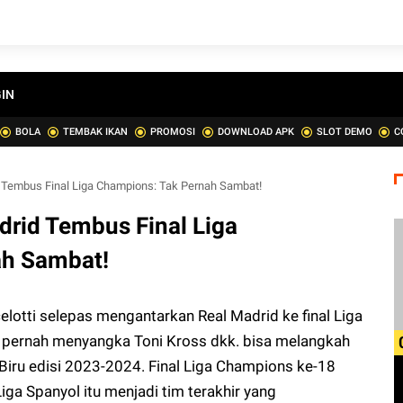
IN
BOLA
TEMBAK IKAN
PROMOSI
DOWNLOAD APK
SLOT DEMO
C
 Tembus Final Liga Champions: Tak Pernah Sambat!
drid Tembus Final Liga
ah Sambat!
elotti selepas mengantarkan Real Madrid ke final Liga
ak pernah menyangka Toni Kross dkk. bisa melangkah
a Biru edisi 2023-2024. Final Liga Champions ke-18
Liga Spanyol itu menjadi tim terakhir yang