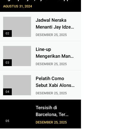
Dibela Pelatihnya di Timnas
AGUSTUS 31, 2024
Prancis
Jadwal Neraka
Menanti Jay Idzes
Setelah Natal
DESEMBER 25, 2025
Line-up
Mengerikan Man
City setelah
DESEMBER 25, 2025
Antoine Semenyo
Gabung, Bek
Pelatih Como
Lawan Siap-siap
Sebut Xabi Alonso
Dibikin Ngos-
Belum Mampu
DESEMBER 25, 2025
ngosan
Atasi Ego Para
Pemain Bintang
Tersisih di
Real Madrid
Barcelona, Ter
Stegen Ditawari
DESEMBER 25, 2025
Jadi Deputi Kiper
Jagoan Lionel