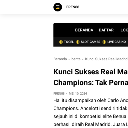
FREN88
BERANDA
DAFTAR
LOG
TOGEL
SLOT GAMES
LIVE CASINO
Beranda
berita
Kunci Sukses Real Madrid
Kunci Sukses Real Ma
Champions: Tak Pern
FREN88
MEI 10, 2024
Hal itu disampaikan oleh Carlo Anc
Champions. Ancelotti sendiri tid
sejauh ini di kompetisi elite Benu
berhasil diraih Real Madrid. Juara 