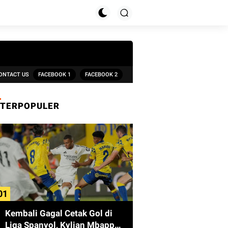
ONTACT US
FACEBOOK 1
FACEBOOK 2
TERPOPULER
Kembali Gagal Cetak Gol di
Liga Spanyol, Kylian Mbappe